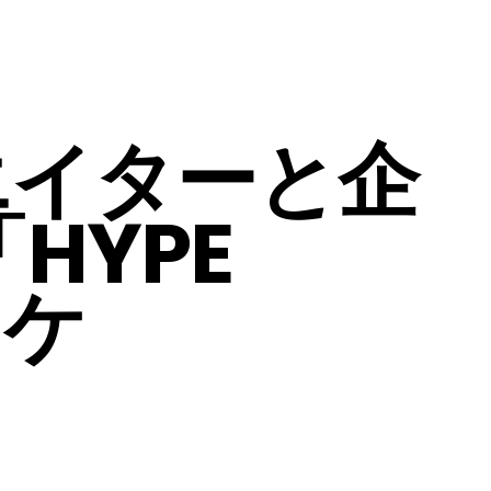
エイターと企
HYPE
ワケ