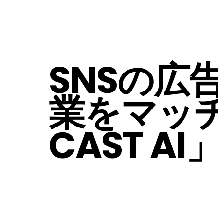
SNSの広
業をマッチ
CAST 