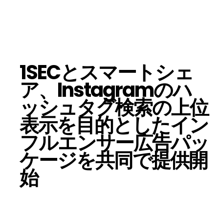
1SECとスマートシェ
ア、Instagramのハ
ッシュタグ検索の上位
表示を目的としたイン
フルエンサー広告パッ
ケージを共同で提供開
始