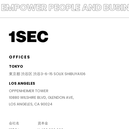
EMPOWER PEOPLE AND BUSINE
OFFICES
TOKYO
東京都 渋谷区 渋谷3-6-15 SOLIX SHIBUYA106
LOS ANGELES
OPPENHEIMER TOWER
10880 WILSHIRE BLVD, GLENDON AVE,
LOS ANGELES, CA 90024
会社名
資本金