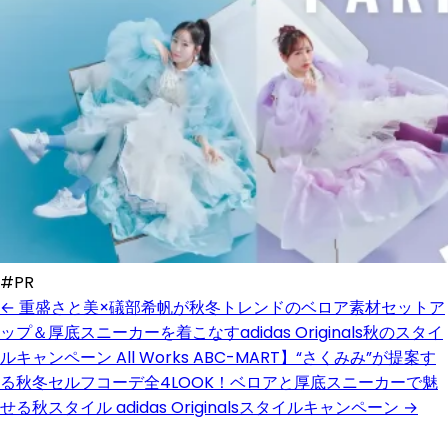
#PR
← 重盛さと美×礒部希帆が秋冬トレンドのベロア素材セットア
ップ＆厚底スニーカーを着こなすadidas Originals秋のスタイ
ルキャンペーン
All Works
ABC-MART】“さくみみ”が提案す
る秋冬セルフコーデ全4LOOK！ベロアと厚底スニーカーで魅
せる秋スタイル adidas Originalsスタイルキャンペーン →