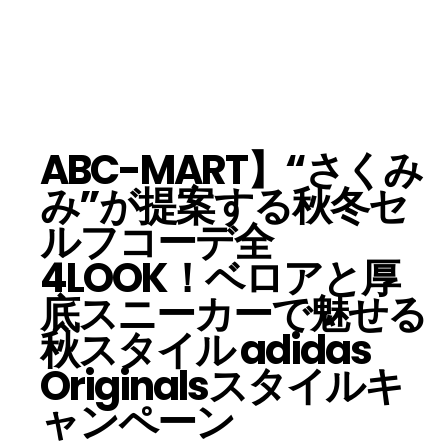
ABC-MART】“さくみ
み”が提案する秋冬セ
ルフコーデ全
4LOOK！ベロアと厚
底スニーカーで魅せる
秋スタイル adidas
Originalsスタイルキ
ャンペーン